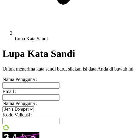
Lupa Kata Sandi
Lupa Kata Sandi
Untuk menerima kata sandi baru, silakan isi data Anda di bawah ini.
Nama Pengguna
:
Email
:
Nama Pengguna
:
Kode Validasi
: