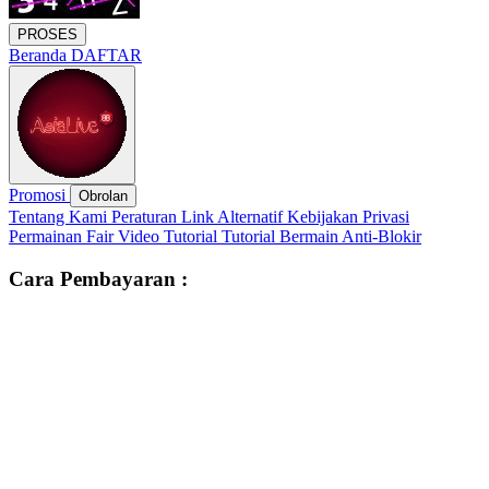
PROSES
Beranda
DAFTAR
Promosi
Obrolan
Tentang Kami
Peraturan
Link Alternatif
Kebijakan Privasi
Permainan Fair
Video Tutorial
Tutorial Bermain
Anti-Blokir
Cara Pembayaran :