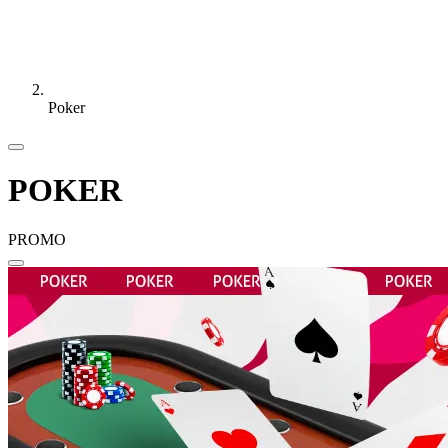
Poker
POKER
PROMO