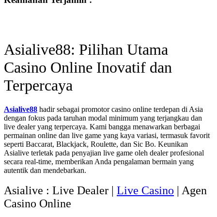
Asialive88: Pilihan Utama
Casino Online Inovatif dan
Terpercaya
Asialive88
hadir sebagai promotor casino online terdepan di Asia
dengan fokus pada taruhan modal minimum yang terjangkau dan
live dealer yang terpercaya. Kami bangga menawarkan berbagai
permainan online dan live game yang kaya variasi, termasuk favorit
seperti Baccarat, Blackjack, Roulette, dan Sic Bo. Keunikan
Asialive terletak pada penyajian live game oleh dealer profesional
secara real-time, memberikan Anda pengalaman bermain yang
autentik dan mendebarkan.
Asialive : Live Dealer |
Live Casino
| Agen
Casino Online