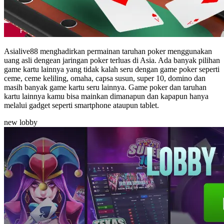
Asialive88 menghadirkan permainan taruhan poker menggunakan
uang asli dengean jaringan poker terluas di Asia. Ada banyak pilihan
game kartu lainnya yang tidak kalah seru dengan game poker seperti
ceme, ceme keliling, omaha, capsa susun, super 10, domino dan
masih banyak game kartu seru lainnya. Game poker dan taruhan
kartu lainnya kamu bisa mainkan dimanapun dan kapapun hanya
melalui gadget seperti smartphone ataupun tablet.
new lobby