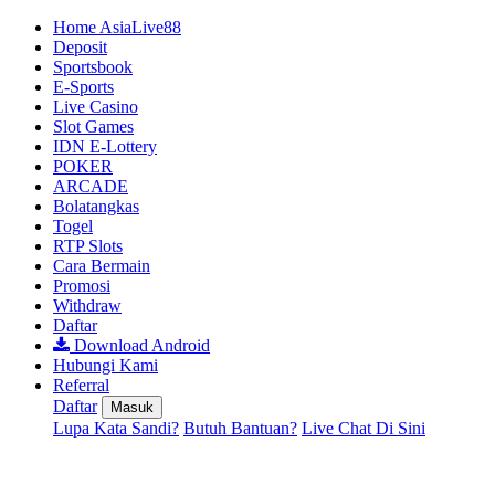
Home AsiaLive88
Deposit
Sportsbook
E-Sports
Live Casino
Slot Games
IDN E-Lottery
POKER
ARCADE
Bolatangkas
Togel
RTP Slots
Cara Bermain
Promosi
Withdraw
Daftar
Download Android
Hubungi Kami
Referral
Daftar
Masuk
Lupa Kata Sandi?
Butuh Bantuan?
Live Chat Di Sini