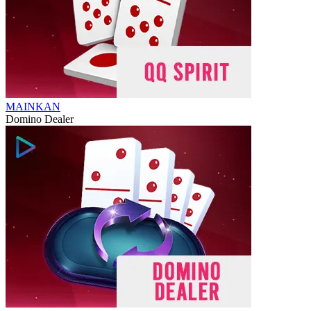
MAINKAN
Domino Dealer