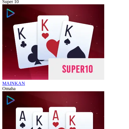
Super 10
MAINKAN
Omaha