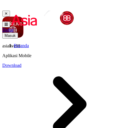
✕
Daftar
Masuk
Beranda
asialive88
Aplikasi Mobile
Download