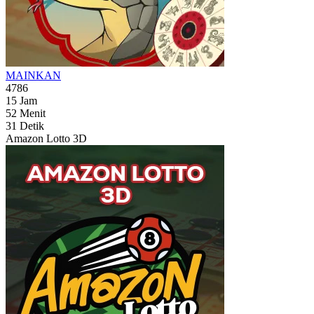
MAINKAN
4786
15
Jam
52
Menit
29
Detik
Amazon Lotto 3D