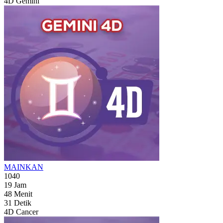
4D Gemini
MAINKAN
1040
19
Jam
48
Menit
29
Detik
4D Cancer