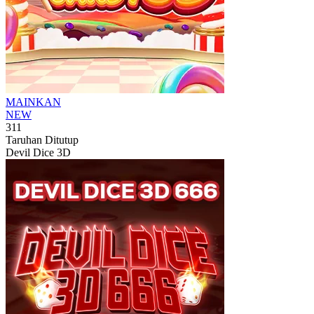
MAINKAN
NEW
311
Taruhan Ditutup
Devil Dice 3D