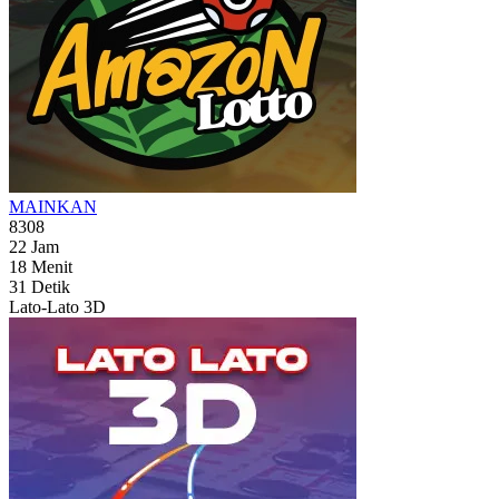
MAINKAN
50154
22
Jam
18
Menit
29
Detik
Amazon Lotto 4D