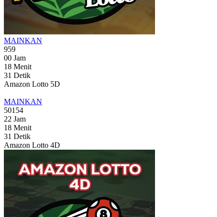
MAINKAN
959
00
Jam
18
Menit
29
Detik
Amazon Lotto 5D