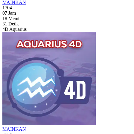
MAINKAN
1704
07
Jam
18
Menit
29
Detik
4D Aquarius
MAINKAN