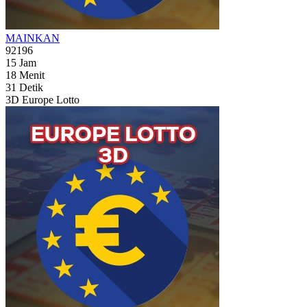
MAINKAN
92196
15
Jam
18
Menit
29
Detik
3D Europe Lotto