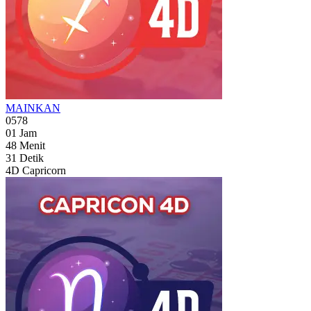
MAINKAN
0578
01
Jam
48
Menit
29
Detik
4D Capricorn