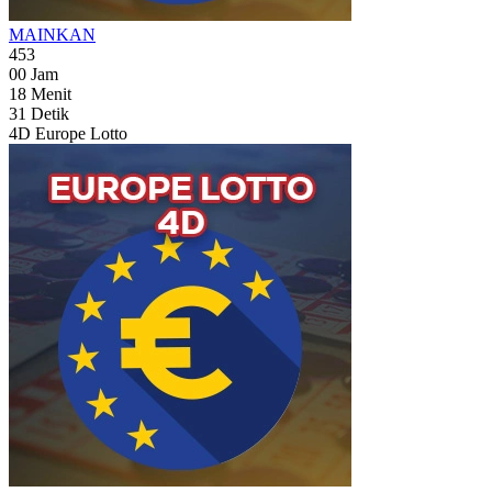
MAINKAN
453
00
Jam
18
Menit
29
Detik
4D Europe Lotto